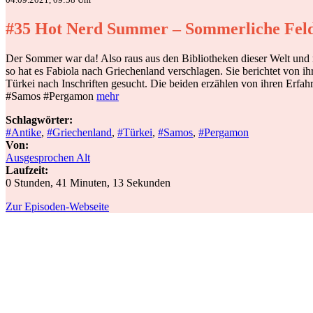
#35 Hot Nerd Summer – Sommerliche Fel
Der Sommer war da! Also raus aus den Bibliotheken dieser Welt und 
so hat es Fabiola nach Griechenland verschlagen. Sie berichtet von i
Türkei nach Inschriften gesucht. Die beiden erzählen von ihren Erfah
#Samos #Pergamon
mehr
Schlagwörter:
#Antike
,
#Griechenland
,
#Türkei
,
#Samos
,
#Pergamon
Von:
Ausgesprochen Alt
Laufzeit:
0 Stunden, 41 Minuten, 13 Sekunden
Zur Episoden-Webseite