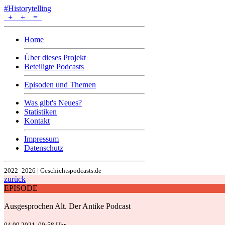
#Historytelling
+
+
=
Home
Über dieses Projekt
Beteiligte Podcasts
Episoden und Themen
Was gibt's Neues?
Statistiken
Kontakt
Impressum
Datenschutz
2022–2026 | Geschichtspodcasts.de
zurück
EPISODE
Ausgesprochen Alt. Der Antike Podcast
04.09.2021, 09:58 Uhr