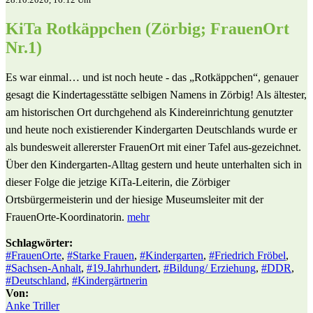
KiTa Rotkäppchen (Zörbig; FrauenOrt
Nr.1)
Es war einmal… und ist noch heute - das „Rotkäppchen“, genauer
gesagt die Kindertagesstätte selbigen Namens in Zörbig! Als ältester,
am historischen Ort durchgehend als Kindereinrichtung genutzter
und heute noch existierender Kindergarten Deutschlands wurde er
als bundesweit allererster FrauenOrt mit einer Tafel aus-gezeichnet.
Über den Kindergarten-Alltag gestern und heute unterhalten sich in
dieser Folge die jetzige KiTa-Leiterin, die Zörbiger
Ortsbürgermeisterin und der hiesige Museumsleiter mit der
FrauenOrte-Koordinatorin.
mehr
Schlagwörter:
#FrauenOrte
,
#Starke Frauen
,
#Kindergarten
,
#Friedrich Fröbel
,
#Sachsen-Anhalt
,
#19.Jahrhundert
,
#Bildung/ Erziehung
,
#DDR
,
#Deutschland
,
#Kindergärtnerin
Von:
Anke Triller