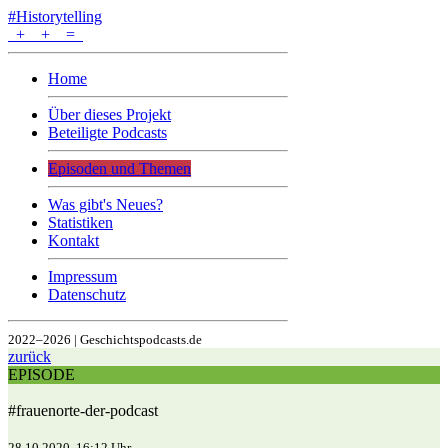
#Historytelling
+
+
=
Home
Über dieses Projekt
Beteiligte Podcasts
Episoden und Themen
Was gibt's Neues?
Statistiken
Kontakt
Impressum
Datenschutz
2022–2026 | Geschichtspodcasts.de
zurück
EPISODE
#frauenorte-der-podcast
28.10.2020, 16:12 Uhr