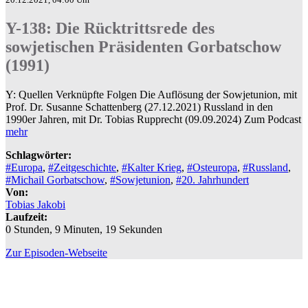
Y-138: Die Rücktrittsrede des
sowjetischen Präsidenten Gorbatschow
(1991)
Y: Quellen Verknüpfte Folgen Die Auflösung der Sowjetunion, mit
Prof. Dr. Susanne Schattenberg (27.12.2021) Russland in den
1990er Jahren, mit Dr. Tobias Rupprecht (09.09.2024) Zum Podcast
mehr
Schlagwörter:
#Europa
,
#Zeitgeschichte
,
#Kalter Krieg
,
#Osteuropa
,
#Russland
,
#Michail Gorbatschow
,
#Sowjetunion
,
#20. Jahrhundert
Von:
Tobias Jakobi
Laufzeit:
0 Stunden, 9 Minuten, 19 Sekunden
Zur Episoden-Webseite