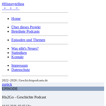
#Historytelling
+
+
=
Home
Über dieses Projekt
Beteiligte Podcasts
Episoden und Themen
Was gibt's Neues?
Statistiken
Kontakt
Impressum
Datenschutz
2022–2026 | Geschichtspodcasts.de
zurück
EPISODE
His2Go - Geschichte Podcast
16.02.2026, 05:05 Uhr