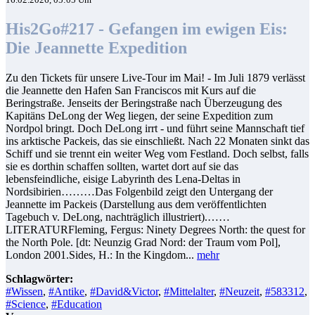
His2Go#217 - Gefangen im ewigen Eis:
Die Jeannette Expedition
Zu den Tickets für unsere Live-Tour im Mai! - Im Juli 1879 verlässt
die Jeannette den Hafen San Franciscos mit Kurs auf die
Beringstraße. Jenseits der Beringstraße nach Überzeugung des
Kapitäns DeLong der Weg liegen, der seine Expedition zum
Nordpol bringt. Doch DeLong irrt - und führt seine Mannschaft tief
ins arktische Packeis, das sie einschließt. Nach 22 Monaten sinkt das
Schiff und sie trennt ein weiter Weg vom Festland. Doch selbst, falls
sie es dorthin schaffen sollten, wartet dort auf sie das
lebensfeindliche, eisige Labyrinth des Lena-Deltas in
Nordsibirien………Das Folgenbild zeigt den Untergang der
Jeannette im Packeis (Darstellung aus dem veröffentlichten
Tagebuch v. DeLong, nachträglich illustriert).……
LITERATURFleming, Fergus: Ninety Degrees North: the quest for
the North Pole. [dt: Neunzig Grad Nord: der Traum vom Pol],
London 2001.Sides, H.: In the Kingdom...
mehr
Schlagwörter:
#Wissen
,
#Antike
,
#David&Victor
,
#Mittelalter
,
#Neuzeit
,
#583312
,
#Science
,
#Education