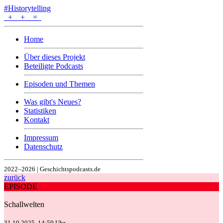
#Historytelling
+
+
=
Home
Über dieses Projekt
Beteiligte Podcasts
Episoden und Themen
Was gibt's Neues?
Statistiken
Kontakt
Impressum
Datenschutz
2022–2026 | Geschichtspodcasts.de
zurück
EPISODE
Schallwelten
31.10.2025, 14:59 Uhr