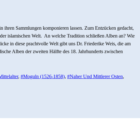
en in ihren Sammlungen komponieren lassen. Zum Entzücken gedacht,
 der islamischen Welt. An welche Tradition schließen Alben an? Wie
ke in diese prachtvolle Welt gibt uns Dr. Friederike Weis, die am
ische Alben der zweiten Hälfte des 18. Jahrhunderts zwischen
ittelalter
,
#Moguln (1526-1858)
,
#Naher Und Mittlerer Osten
,