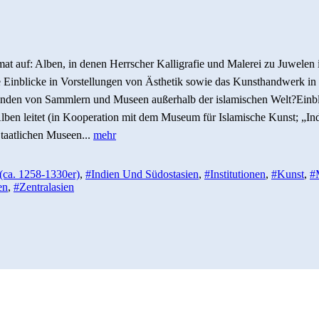
mat auf: Alben, in denen Herrscher Kalligrafie und Malerei zu Juwel
le Einblicke in Vorstellungen von Ästhetik sowie das Kunsthandwerk in
Händen von Sammlern und Museen außerhalb der islamischen Welt?Einblic
ben leitet (in Kooperation mit dem Museum für Islamische Kunst; „Ind
taatlichen Museen...
mehr
(ca. 1258-1330er)
,
#Indien Und Südostasien
,
#Institutionen
,
#Kunst
,
#M
en
,
#Zentralasien