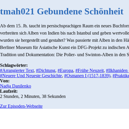
tmah021 Gebundene Schönheit
Ab dem 15. Jh. taucht im persischsprachigen Raum ein neues Buchfor
verbreiten sich Alben von Indien bis nach Istanbul und geben wertvol
wurden sie hergestellt und gestaltet? Was passierte mit Alben in den 
Berliner Museum für Asiatische Kunst ein DFG-Projekt zu indischen Al
Tradition und Dokumentation: Die Polier- und Swinton-Alben in den S
Schlagwörter:
#Arrangierter Text
,
#Dichtung
,
#Europa
,
#Frühe Neuzeit
,
#Ilkhaniden 
#Neuere Und Neueste Geschichte
,
#Osmanen I (1517-1839)
,
#Praktik
Von:
Nadja Danilenko
Laufzeit:
2 Stunden, 2 Minuten, 38 Sekunden
Zur Episoden-Webseite