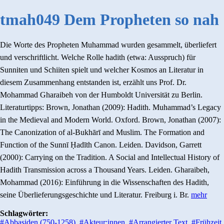
tmah049 Dem Propheten so nah
Die Worte des Propheten Muhammad wurden gesammelt, überliefert
und verschriftlicht. Welche Rolle hadith (etwa: Ausspruch) für
Sunniten und Schiiten spielt und welcher Kosmos an Literatur in
diesem Zusammenhang entstanden ist, erzählt uns Prof. Dr.
Mohammad Gharaibeh von der Humboldt Universität zu Berlin.
Literaturtipps: Brown, Jonathan (2009): Hadith. Muhammad’s Legacy
in the Medieval and Modern World. Oxford. Brown, Jonathan (2007):
The Canonization of al-Bukhārī and Muslim. The Formation and
Function of the Sunnī Ḥadīth Canon. Leiden. Davidson, Garrett
(2000): Carrying on the Tradition. A Social and Intellectual History of
Hadith Transmission across a Thousand Years. Leiden. Gharaibeh,
Mohammad (2016): Einführung in die Wissenschaften des Hadith,
seine Überlieferungsgeschichte und Literatur. Freiburg i. Br.
mehr
Schlagwörter:
#Abbasiden (750-1258)
,
#Akteur:innen
,
#Arrangierter Text
,
#Frühzeit