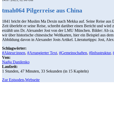
tmah064 Pilgerreise aus China
1841 bricht der Muslim Ma Dexin nach Mekka auf. Seine Reise aus Da
Zeit überlebt er seine Reise, schreibt darüber einen Bericht und wird
erzählt uns Dr. Alexander Jost von der LMU München. Bilder: Ab ca. 0
wir über historische chinesische Weltkarten, hier ein Beispiel aus de
Abbildung davon in Alexander Josts Artikel. Literaturtipps: Jost, Alex
Schlagwörter:
#Akteur:innen
,
#Arrangierter Text
,
#Gemeinschaften
,
#Infrastruktur
,
Von:
Nadja Danilenko
Laufzeit:
1 Stunden, 47 Minuten, 33 Sekunden (in 15 Kapiteln)
Zur Episoden-Webseite