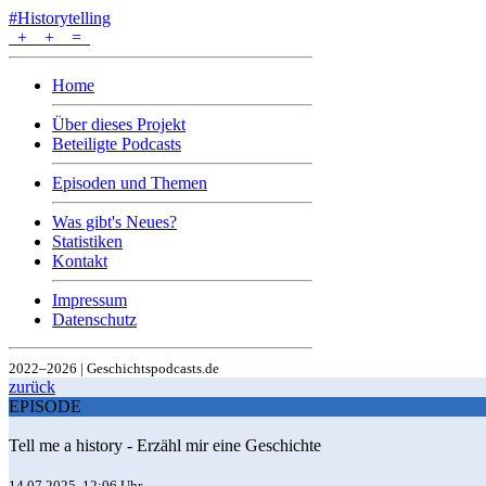
#Historytelling
+
+
=
Home
Über dieses Projekt
Beteiligte Podcasts
Episoden und Themen
Was gibt's Neues?
Statistiken
Kontakt
Impressum
Datenschutz
2022–2026 | Geschichtspodcasts.de
zurück
EPISODE
Tell me a history - Erzähl mir eine Geschichte
14.07.2025, 12:06 Uhr