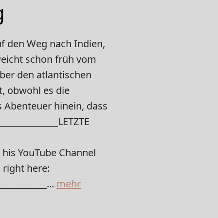
g
uf den Weg nach Indien,
weicht schon früh vom
 über den atlantischen
t, obwohl es die
es Abenteuer hinein, dass
______________LETZTE
nd his YouTube Channel
right here:
_________...
mehr