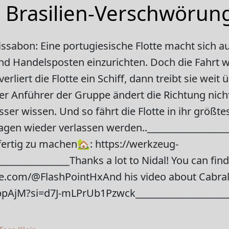
e Brasilien-Verschwörun
issabon: Eine portugiesische Flotte macht sich a
d Handelsposten einzurichten. Doch die Fahrt 
verliert die Flotte ein Schiff, dann treibt sie weit
Der Anführer der Gruppe ändert die Richtung nich
ser wissen. Und so fährt die Flotte in ihr größt
agen wieder verlassen werden.._________________
ertig zu machen🏡: https://werkzeug-
________________Thanks a lot to Nidal! You can fi
e.com/@FlashPointHxAnd his video about Cabral 
pAjM?si=d7J-mLPrUb1Pzwck______________________