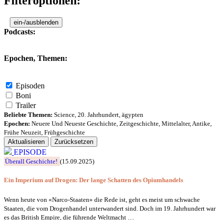
Filteroptionen:
ein-/ausblenden
Podcasts:
Epochen, Themen:
Episoden
Boni
Trailer
Beliebte Themen:
Science
,
20. Jahrhundert
,
ägypten
Epochen:
Neuere Und Neueste Geschichte
,
Zeitgeschichte
,
Mittelalter
,
Antike
,
Frühe Neuzeit
,
Frühgeschichte
Aktualisieren
Zurücksetzen
EPISODE
Überall Geschichte!
(15.09.2025)
Ein Imperium auf Drogen: Der lange Schatten des Opiumhandels
Wenn heute von «Narco-Staaten» die Rede ist, geht es meist um schwache
Staaten, die vom Drogenhandel unterwandert sind. Doch im 19. Jahrhundert war
es das British Empire, die führende Weltmacht …