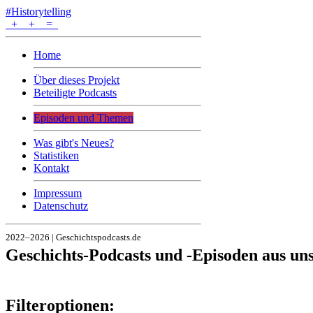
#Historytelling
+
+
=
Home
Über dieses Projekt
Beteiligte Podcasts
Episoden und Themen
Was gibt's Neues?
Statistiken
Kontakt
Impressum
Datenschutz
2022–2026 | Geschichtspodcasts.de
Geschichts-Podcasts und -Episoden aus u
Filteroptionen: