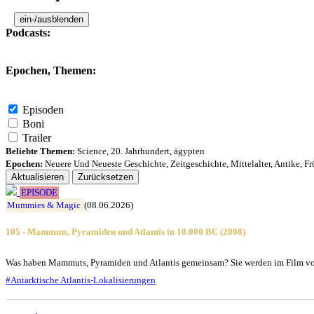
ein-/ausblenden
Podcasts:
Epochen, Themen:
Episoden
Boni
Trailer
Beliebte Themen:
Science
,
20. Jahrhundert
,
ägypten
Epochen:
Neuere Und Neueste Geschichte
,
Zeitgeschichte
,
Mittelalter
,
Antike
,
Fr
Aktualisieren
Zurücksetzen
EPISODE
Mummies & Magic
(08.06.2026)
105 - Mammuts, Pyramiden und Atlantis in 10.000 BC (2008)
Was haben Mammuts, Pyramiden und Atlantis gemeinsam? Sie werden im Film v
#Antarktische Atlantis-Lokalisierungen