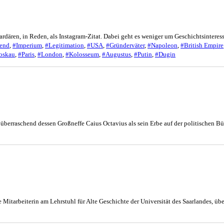
ardären, in Reden, als Instagram-Zitat. Dabei geht es weniger um Geschichtsinteres
gend
,
#Imperium
,
#Legitimation
,
#USA
,
#Gründerväter
,
#Napoleon
,
#British Empire
oskau
,
#Paris
,
#London
,
#Kolosseum
,
#Augustus
,
#Putin
,
#Dugin
berraschend dessen Großneffe Caius Octavius als sein Erbe auf der politischen Bü
he Mitarbeiterin am Lehrstuhl für Alte Geschichte der Universität des Saarlandes, ü