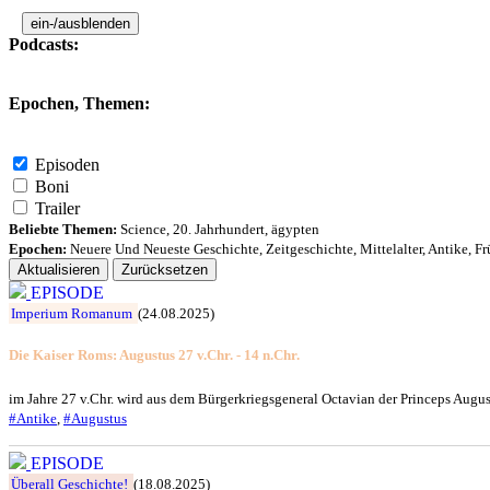
ein-/ausblenden
Podcasts:
Epochen, Themen:
Episoden
Boni
Trailer
Beliebte Themen:
Science
,
20. Jahrhundert
,
ägypten
Epochen:
Neuere Und Neueste Geschichte
,
Zeitgeschichte
,
Mittelalter
,
Antike
,
Fr
Aktualisieren
Zurücksetzen
EPISODE
Imperium Romanum
(24.08.2025)
Die Kaiser Roms: Augustus 27 v.Chr. - 14 n.Chr.
im Jahre 27 v.Chr. wird aus dem Bürgerkriegsgeneral Octavian der Princeps August
#Antike
,
#Augustus
EPISODE
Überall Geschichte!
(18.08.2025)