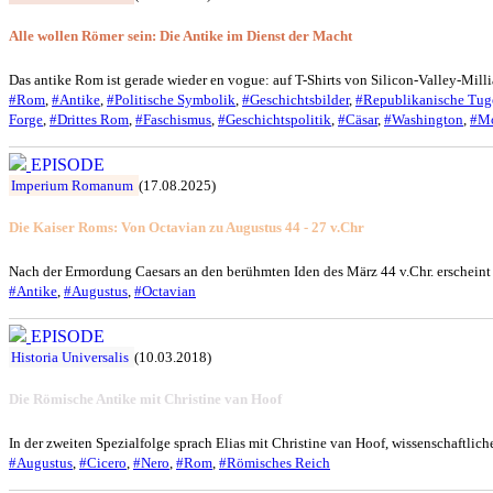
Alle wollen Römer sein: Die Antike im Dienst der Macht
Das antike Rom ist gerade wieder en vogue: auf T-Shirts von Silicon-Valley-Milli
#Rom
,
#Antike
,
#Politische Symbolik
,
#Geschichtsbilder
,
#Republikanische Tu
Forge
,
#Drittes Rom
,
#Faschismus
,
#Geschichtspolitik
,
#Cäsar
,
#Washington
,
#M
EPISODE
Imperium Romanum
(17.08.2025)
Die Kaiser Roms: Von Octavian zu Augustus 44 - 27 v.Chr
Nach der Ermordung Caesars an den berühmten Iden des März 44 v.Chr. erscheint ü
#Antike
,
#Augustus
,
#Octavian
EPISODE
Historia Universalis
(10.03.2018)
Die Römische Antike mit Christine van Hoof
In der zweiten Spezialfolge sprach Elias mit Christine van Hoof, wissenschaftlic
#Augustus
,
#Cicero
,
#Nero
,
#Rom
,
#Römisches Reich