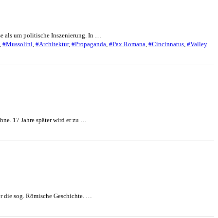
se als um politische Inszenierung. In …
,
#Mussolini
,
#Architektur
,
#Propaganda
,
#Pax Romana
,
#Cincinnatus
,
#Valley
hne. 17 Jahre später wird er zu …
ber die sog. Römische Geschichte. …