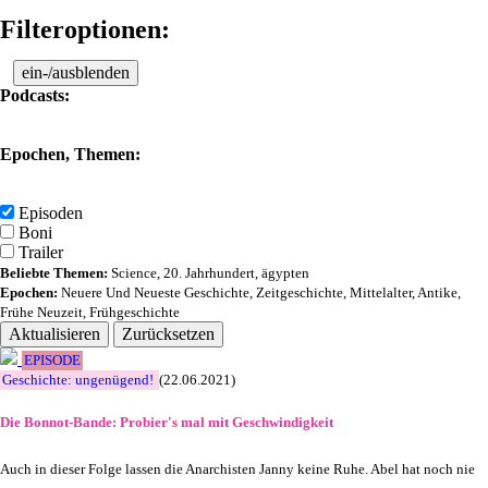
Filteroptionen:
ein-/ausblenden
Podcasts:
Epochen, Themen:
Episoden
Boni
Trailer
Beliebte Themen:
Science
,
20. Jahrhundert
,
ägypten
Epochen:
Neuere Und Neueste Geschichte
,
Zeitgeschichte
,
Mittelalter
,
Antike
,
Frühe Neuzeit
,
Frühgeschichte
Aktualisieren
Zurücksetzen
EPISODE
Geschichte: ungenügend!
(22.06.2021)
Die Bonnot-Bande: Probier's mal mit Geschwindigkeit
Auch in dieser Folge lassen die Anarchisten Janny keine Ruhe. Abel hat noch nie