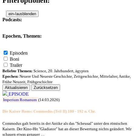
Filteroptionen:
ein-/ausblenden
Podcasts:
Epochen, Themen:
Episoden
Boni
Trailer
Beliebte Themen:
Science
,
20. Jahrhundert
,
ägypten
Epochen:
Neuere Und Neueste Geschichte
,
Zeitgeschichte
,
Mittelalter
,
Antike
,
Frühe Neuzeit
,
Frühgeschichte
Aktualisieren
Zurücksetzen
EPISODE
Imperium Romanum
(14.03.2026)
Die Kaiser Roms: Commodus (Teil II) 180 - 192 n. Chr.
Commodus galt bereits in der Antike als das "Scheusal" unter den römischen
Kaisern. Der Kino-Hit "Gladiator" hat an dieser Bewertung nichts geändert. Wir
schauen etwas genauer …