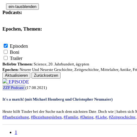
ein-/ausblenden
Podcasts:
Epochen, Themen:
Episoden
Boni
Trailer
Beliebte Themen:
Science
,
20. Jahrhundert
,
ägypten
Epochen:
Neuere Und Neueste Geschichte
,
Zeitgeschichte
,
Mittelalter
,
Antike
,
Fr
Aktualisieren
Zurücksetzen
EPISODE
ZZF Podcast
(17.08.2021)
It's a match! (mit Michael Homberg und Christopher Neumaier)
Heute hilft Tinder bei der Suche nach dem nächsten Date. Doch wie | haben sich
#Paarbeziehung
,
#Beziehungsleben
,
#Familie
,
#Dating
,
#Liebe
,
#Zeitgeschichte
1