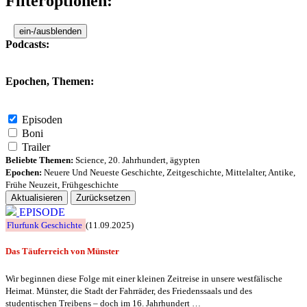
Filteroptionen:
ein-/ausblenden
Podcasts:
Epochen, Themen:
Episoden
Boni
Trailer
Beliebte Themen:
Science
,
20. Jahrhundert
,
ägypten
Epochen:
Neuere Und Neueste Geschichte
,
Zeitgeschichte
,
Mittelalter
,
Antike
,
Frühe Neuzeit
,
Frühgeschichte
Aktualisieren
Zurücksetzen
EPISODE
Flurfunk Geschichte
(11.09.2025)
Das Täuferreich von Münster
Wir beginnen diese Folge mit einer kleinen Zeitreise in unsere westfälische
Heimat. Münster, die Stadt der Fahrräder, des Friedenssaals und des
studentischen Treibens – doch im 16. Jahrhundert …