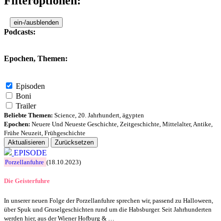
Filteroptionen:
ein-/ausblenden
Podcasts:
Epochen, Themen:
Episoden
Boni
Trailer
Beliebte Themen:
Science
,
20. Jahrhundert
,
ägypten
Epochen:
Neuere Und Neueste Geschichte
,
Zeitgeschichte
,
Mittelalter
,
Antike
,
Frühe Neuzeit
,
Frühgeschichte
Aktualisieren
Zurücksetzen
EPISODE
Porzellanfuhre
(18.10.2023)
Die Geisterfuhre
In unserer neuen Folge der Porzellanfuhre sprechen wir, passend zu Halloween,
über Spuk und Gruselgeschichten rund um die Habsburger. Seit Jahrhunderten
werden hier, aus der Wiener Hofburg & …