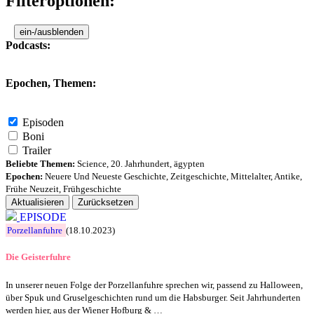
Filteroptionen:
ein-/ausblenden
Podcasts:
Epochen, Themen:
Episoden
Boni
Trailer
Beliebte Themen:
Science
,
20. Jahrhundert
,
ägypten
Epochen:
Neuere Und Neueste Geschichte
,
Zeitgeschichte
,
Mittelalter
,
Antike
,
Frühe Neuzeit
,
Frühgeschichte
Aktualisieren
Zurücksetzen
EPISODE
Porzellanfuhre
(18.10.2023)
Die Geisterfuhre
In unserer neuen Folge der Porzellanfuhre sprechen wir, passend zu Halloween,
über Spuk und Gruselgeschichten rund um die Habsburger. Seit Jahrhunderten
werden hier, aus der Wiener Hofburg & …