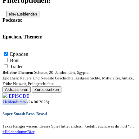
Filteroptionen:
ein-/ausblenden
Podcasts:
Epochen, Themen:
Episoden
Boni
Trailer
Beliebte Themen:
Science
,
20. Jahrhundert
,
ägypten
Epochen:
Neuere Und Neueste Geschichte
,
Zeitgeschichte
,
Mittelalter
,
Antike
,
Frühe Neuzeit
,
Frühgeschichte
Aktualisieren
Zurücksetzen
EPISODE
Heldendumm
(24.06.2026)
Super Smash Bros. Brawl
Texas Ranger wissen: Dieses Spiel hittet anders. | Gefällt euch, was ihr hört? …
#HeldendummBier