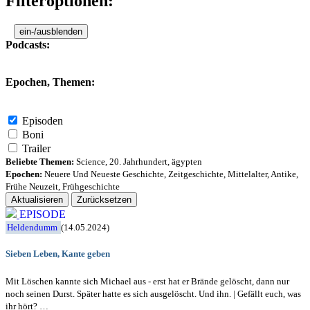
Filteroptionen:
ein-/ausblenden
Podcasts:
Epochen, Themen:
Episoden
Boni
Trailer
Beliebte Themen:
Science
,
20. Jahrhundert
,
ägypten
Epochen:
Neuere Und Neueste Geschichte
,
Zeitgeschichte
,
Mittelalter
,
Antike
,
Frühe Neuzeit
,
Frühgeschichte
Aktualisieren
Zurücksetzen
EPISODE
Heldendumm
(14.05.2024)
Sieben Leben, Kante geben
Mit Löschen kannte sich Michael aus - erst hat er Brände gelöscht, dann nur
noch seinen Durst. Später hatte es sich ausgelöscht. Und ihn. | Gefällt euch, was
ihr hört? …