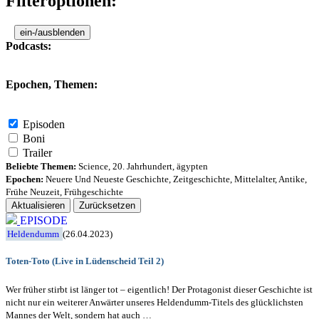
Filteroptionen:
ein-/ausblenden
Podcasts:
Epochen, Themen:
Episoden
Boni
Trailer
Beliebte Themen:
Science
,
20. Jahrhundert
,
ägypten
Epochen:
Neuere Und Neueste Geschichte
,
Zeitgeschichte
,
Mittelalter
,
Antike
,
Frühe Neuzeit
,
Frühgeschichte
Aktualisieren
Zurücksetzen
EPISODE
Heldendumm
(26.04.2023)
Toten-Toto (Live in Lüdenscheid Teil 2)
Wer früher stirbt ist länger tot – eigentlich! Der Protagonist dieser Geschichte ist
nicht nur ein weiterer Anwärter unseres Heldendumm-Titels des glücklichsten
Mannes der Welt, sondern hat auch …