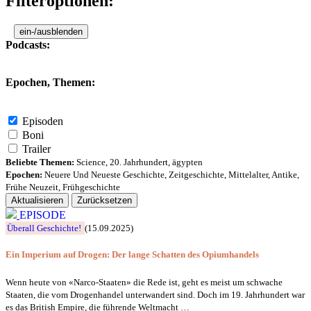
Filteroptionen:
ein-/ausblenden
Podcasts:
Epochen, Themen:
Episoden
Boni
Trailer
Beliebte Themen:
Science
,
20. Jahrhundert
,
ägypten
Epochen:
Neuere Und Neueste Geschichte
,
Zeitgeschichte
,
Mittelalter
,
Antike
,
Frühe Neuzeit
,
Frühgeschichte
Aktualisieren
Zurücksetzen
EPISODE
Überall Geschichte!
(15.09.2025)
Ein Imperium auf Drogen: Der lange Schatten des Opiumhandels
Wenn heute von «Narco-Staaten» die Rede ist, geht es meist um schwache
Staaten, die vom Drogenhandel unterwandert sind. Doch im 19. Jahrhundert war
es das British Empire, die führende Weltmacht …