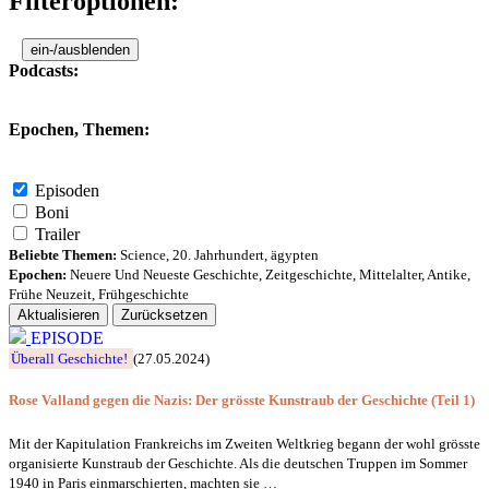
Filteroptionen:
ein-/ausblenden
Podcasts:
Epochen, Themen:
Episoden
Boni
Trailer
Beliebte Themen:
Science
,
20. Jahrhundert
,
ägypten
Epochen:
Neuere Und Neueste Geschichte
,
Zeitgeschichte
,
Mittelalter
,
Antike
,
Frühe Neuzeit
,
Frühgeschichte
Aktualisieren
Zurücksetzen
EPISODE
Überall Geschichte!
(27.05.2024)
Rose Valland gegen die Nazis: Der grösste Kunstraub der Geschichte (Teil 1)
Mit der Kapitulation Frankreichs im Zweiten Weltkrieg begann der wohl grösste
organisierte Kunstraub der Geschichte. Als die deutschen Truppen im Sommer
1940 in Paris einmarschierten, machten sie …