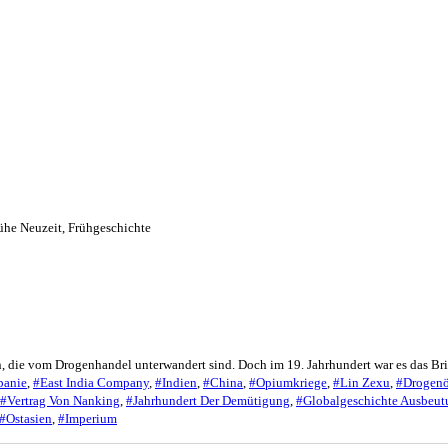
ühe Neuzeit
,
Frühgeschichte
n, die vom Drogenhandel unterwandert sind. Doch im 19. Jahrhundert war es das Br
panie
,
#East India Company
,
#Indien
,
#China
,
#Opiumkriege
,
#Lin Zexu
,
#Drogen
#Vertrag Von Nanking
,
#Jahrhundert Der Demütigung
,
#Globalgeschichte Ausbeut
#Ostasien
,
#Imperium