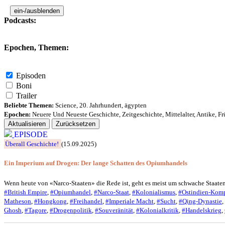
ein-/ausblenden
Podcasts:
Epochen, Themen:
Episoden
Boni
Trailer
Beliebte Themen:
Science
,
20. Jahrhundert
,
ägypten
Epochen:
Neuere Und Neueste Geschichte
,
Zeitgeschichte
,
Mittelalter
,
Antike
,
Fr
Aktualisieren
Zurücksetzen
EPISODE
Überall Geschichte!
(15.09.2025)
Ein Imperium auf Drogen: Der lange Schatten des Opiumhandels
Wenn heute von «Narco-Staaten» die Rede ist, geht es meist um schwache Staate
#British Empire
,
#Opiumhandel
,
#Narco-Staat
,
#Kolonialismus
,
#Ostindien-Kom
Matheson
,
#Hongkong
,
#Freihandel
,
#Imperiale Macht
,
#Sucht
,
#Qing-Dynastie
,
Ghosh
,
#Tagore
,
#Drogenpolitik
,
#Souveränität
,
#Kolonialkritik
,
#Handelskrieg
,