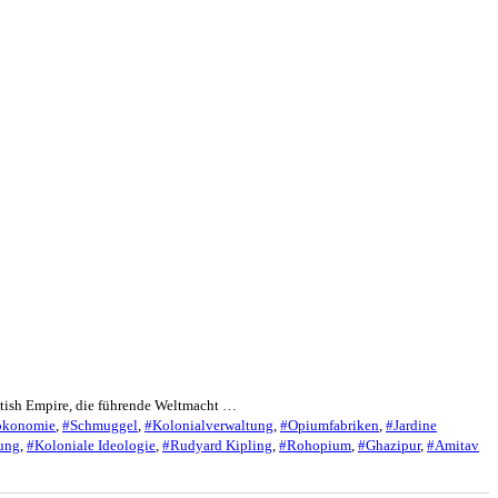
itish Empire, die führende Weltmacht …
ökonomie
,
#Schmuggel
,
#Kolonialverwaltung
,
#Opiumfabriken
,
#Jardine
ung
,
#Koloniale Ideologie
,
#Rudyard Kipling
,
#Rohopium
,
#Ghazipur
,
#Amitav