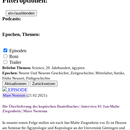
Filteroptionen:
ein-/ausblenden
Podcasts:
Epochen, Themen:
Episoden
Boni
Trailer
Beliebte Themen:
Science
,
20. Jahrhundert
,
ägypten
Epochen:
Neuere Und Neueste Geschichte
,
Zeitgeschichte
,
Mittelalter
,
Antike
,
Frühe Neuzeit
,
Frühgeschichte
Aktualisieren
Zurücksetzen
EPISODE
Mare Nostrum
(21.02.2021)
Die Überlieferung des koptischen Danielbuches | Interview 01 Jan-Malte
Ziegenbein | Mare Nostrum
In unserer ersten Folge stellen wir euch Jan-Malte Ziegenbein vor. Er ist Dozent
am Seminar für Ägyptologie und Koptologie an der Universität Göttingen und