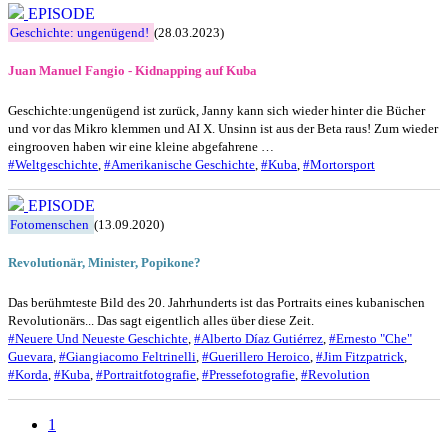
EPISODE
Geschichte: ungenügend!
(28.03.2023)
Juan Manuel Fangio - Kidnapping auf Kuba
Geschichte:ungenügend ist zurück, Janny kann sich wieder hinter die Bücher
und vor das Mikro klemmen und AI X. Unsinn ist aus der Beta raus! Zum wieder
eingrooven haben wir eine kleine abgefahrene …
#Weltgeschichte
,
#Amerikanische Geschichte
,
#Kuba
,
#Mortorsport
EPISODE
Fotomenschen
(13.09.2020)
Revolutionär, Minister, Popikone?
Das berühmteste Bild des 20. Jahrhunderts ist das Portraits eines kubanischen
Revolutionärs... Das sagt eigentlich alles über diese Zeit.
#Neuere Und Neueste Geschichte
,
#Alberto Díaz Gutiérrez
,
#Ernesto "Che"
Guevara
,
#Giangiacomo Feltrinelli
,
#Guerillero Heroico
,
#Jim Fitzpatrick
,
#Korda
,
#Kuba
,
#Portraitfotografie
,
#Pressefotografie
,
#Revolution
1