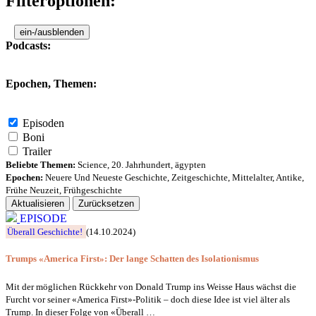
Filteroptionen:
ein-/ausblenden
Podcasts:
Epochen, Themen:
Episoden
Boni
Trailer
Beliebte Themen:
Science
,
20. Jahrhundert
,
ägypten
Epochen:
Neuere Und Neueste Geschichte
,
Zeitgeschichte
,
Mittelalter
,
Antike
,
Frühe Neuzeit
,
Frühgeschichte
Aktualisieren
Zurücksetzen
EPISODE
Überall Geschichte!
(14.10.2024)
Trumps «America First»: Der lange Schatten des Isolationismus
Mit der möglichen Rückkehr von Donald Trump ins Weisse Haus wächst die
Furcht vor seiner «America First»-Politik – doch diese Idee ist viel älter als
Trump. In dieser Folge von «Überall …