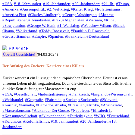
#USA
,
#18. Jahrhundert
,
#19. Jahrhundert
,
#20. Jahrhundert
,
#21. Jh.
,
#Trump
,
#Amerika
,
#Aussenpolitik
,
#2. Weltkrieg
,
#Kalter Krieg
,
#Isolationismus
,
#America First
,
#Charles Lindbergh
,
#George Washington
,
#Monroe
,
#Republikaner
,
#Demokraten
,
#Irak
,
#Afghanistan
,
#Vietnam
,
#Kuba
,
#Sowjetunion
,
#George W. Bush
,
#1. Weltkrieg
,
#Woodrow Wilson
,
#Barak
Obama
,
#Völkerbund
,
#Teddy Roosevelt
,
#Franklin D. Roosevelt
,
#Grossbritannien
,
#Empire
,
#Spanien
,
#Frankreich
,
#Deutschland
EPISODE
Überall Geschichte!
(04.03.2024)
Der Aufstieg des Zuckers: Karriere eines Killers
Zucker war einst ein Luxusgut der europäischen Oberschicht. Heute ist er aus
unserem Leben nicht wegzudenken. Doch die Geschichte des Süssstoffs ist eine
dunkle: Sein Aufstieg zur Massenware ist eng …
#USA
,
#Gesellschaft
,
#Industralisierung
,
#Frankreich
,
#England
,
#Wissenschaft
,
#Welthandel
,
#Geografie
,
#Fairtrade
,
#Zucker
,
#Zuckerrohr
,
#Sklaverei
,
#Karibik
,
#Jamaika
,
#Barbados
,
#Kuba
,
#Brasilien
,
#Afrika
,
#Aristokratie
,
#Massenkonsum
,
#Alexander Der Grosse
,
#Napoleon
,
#Elisabeth I.
,
#Konsumgesellschaft
,
#Sklavenhandel
,
#Fettleibigkeit
,
#WHO
,
#Deutschland
,
#Kolumbus
,
#Kolonialismus
,
#19. Jahrhundert
,
#20. Jahrhundert
,
#18.
Jahrhundert