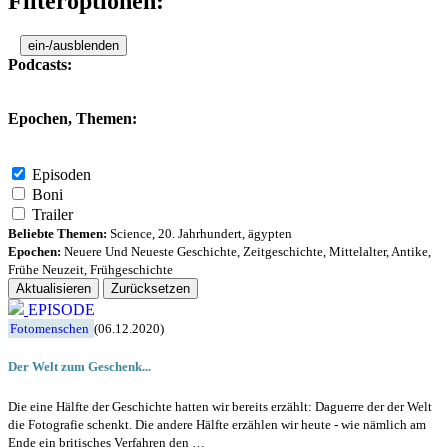
Filteroptionen:
ein-/ausblenden
Podcasts:
Epochen, Themen:
Episoden
Boni
Trailer
Beliebte Themen:
Science
,
20. Jahrhundert
,
ägypten
Epochen:
Neuere Und Neueste Geschichte
,
Zeitgeschichte
,
Mittelalter
,
Antike
,
Frühe Neuzeit
,
Frühgeschichte
Aktualisieren
Zurücksetzen
EPISODE
Fotomenschen
(06.12.2020)
Der Welt zum Geschenk...
Die eine Hälfte der Geschichte hatten wir bereits erzählt: Daguerre der der Welt
die Fotografie schenkt. Die andere Hälfte erzählen wir heute - wie nämlich am
Ende ein britisches Verfahren den …