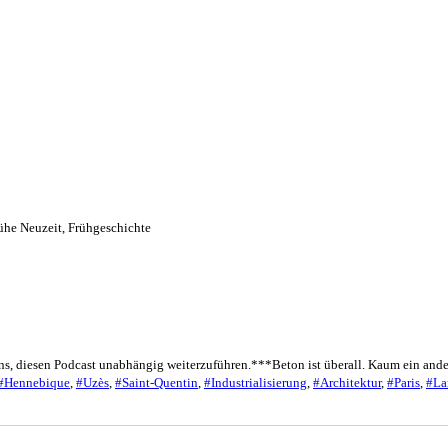
ühe Neuzeit
,
Frühgeschichte
uns, diesen Podcast unabhängig weiterzuführen.***Beton ist überall. Kaum ein ande
#Hennebique
,
#Uzès
,
#Saint-Quentin
,
#Industrialisierung
,
#Architektur
,
#Paris
,
#La