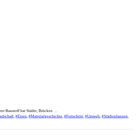
rer Baustoff hat Städte, Brücken …
ndschaft
,
#Eisen
,
#Materialgeschichte
,
#Fortschritt
,
#Umwelt
,
#Städteplanung
,