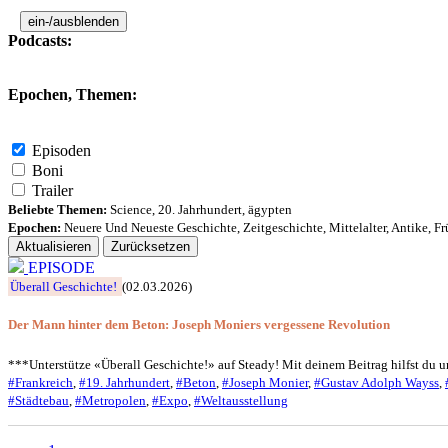
ein-/ausblenden
Podcasts:
Epochen, Themen:
Episoden
Boni
Trailer
Beliebte Themen:
Science
,
20. Jahrhundert
,
ägypten
Epochen:
Neuere Und Neueste Geschichte
,
Zeitgeschichte
,
Mittelalter
,
Antike
,
Fr
Aktualisieren
Zurücksetzen
EPISODE
Überall Geschichte!
(02.03.2026)
Der Mann hinter dem Beton: Joseph Moniers vergessene Revolution
***Unterstütze «Überall Geschichte!» auf Steady! Mit deinem Beitrag hilfst du 
#Frankreich
,
#19. Jahrhundert
,
#Beton
,
#Joseph Monier
,
#Gustav Adolph Wayss
,
#Städtebau
,
#Metropolen
,
#Expo
,
#Weltausstellung