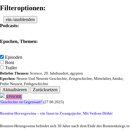
Filteroptionen:
ein-/ausblenden
Podcasts:
Epochen, Themen:
Episoden
Boni
Trailer
Beliebte Themen:
Science
,
20. Jahrhundert
,
ägypten
Epochen:
Neuere Und Neueste Geschichte
,
Zeitgeschichte
,
Mittelalter
,
Antike
,
Frühe Neuzeit
,
Frühgeschichte
Aktualisieren
Zurücksetzen
EPISODE
Geschichte ist Gegenwart!
(27.06.2025)
Bosnien-Herzegowina – ein Staat in Zwangsjacke. Mit Vedran Džihić
Bosnien-Herzegowina befindet sich 30 Jahre nach dem Ende des Bosnienkriegs in