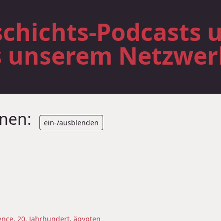
chichts-Podcasts 
s unserem Netzwer
onen:
ein-/ausblenden
ence
,
20. Jahrhundert
,
ägypten