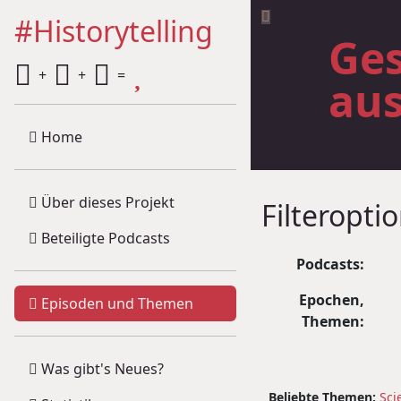
#Historytelling
Ges
+
+
=
au
Home
Über dieses Projekt
Filteropti
Beteiligte Podcasts
Podcasts:
Epochen,
Episoden und Themen
Themen:
Was gibt's Neues?
Beliebte Themen:
Sci