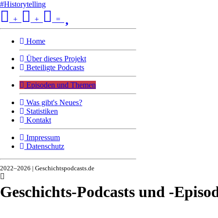
#Historytelling
+
+
=
Home
Über dieses Projekt
Beteiligte Podcasts
Episoden und Themen
Was gibt's Neues?
Statistiken
Kontakt
Impressum
Datenschutz
2022–2026 | Geschichtspodcasts.de
Geschichts-Podcasts und -Episo