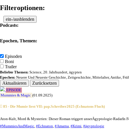
Filteroptionen:
ein-/ausblenden
Podcasts:
Epochen, Themen:
Episoden
Boni
Trailer
Beliebte Themen:
Science
,
20. Jahrhundert
,
ägypten
Epochen:
Neuere Und Neueste Geschichte
,
Zeitgeschichte
,
Mittelalter
,
Antike
,
Frü
Aktualisieren
Zurücksetzen
EPISODE
Mummies & Magic
(01.09.2025)
85 - Die Mumie liest VII: pap.Schreiber2025 (Echnatons Fluch)
Aton-Kult, Mord & Mysterien: Dieser Roman triggert unserÄgyptologie-RadarIn Fo
#MummiesAndMagic
,
#Echnaton
,
#Amarna
,
#Krimi
,
#ägyptologie