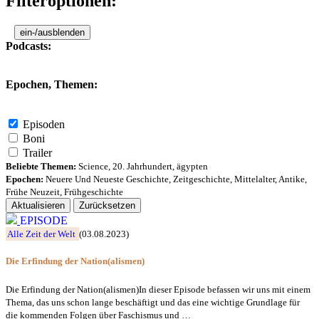
Filteroptionen:
ein-/ausblenden
Podcasts:
Epochen, Themen:
Episoden
Boni
Trailer
Beliebte Themen:
Science
,
20. Jahrhundert
,
ägypten
Epochen:
Neuere Und Neueste Geschichte
,
Zeitgeschichte
,
Mittelalter
,
Antike
,
Frühe Neuzeit
,
Frühgeschichte
Aktualisieren
Zurücksetzen
EPISODE
Alle Zeit der Welt
(03.08.2023)
Die Erfindung der Nation(alismen)
Die Erfindung der Nation(alismen)In dieser Episode befassen wir uns mit einem
Thema, das uns schon lange beschäftigt und das eine wichtige Grundlage für
die kommenden Folgen über Faschismus und …