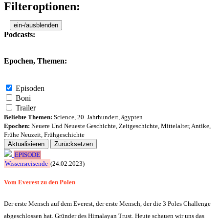
Filteroptionen:
ein-/ausblenden
Podcasts:
Epochen, Themen:
Episoden
Boni
Trailer
Beliebte Themen:
Science
,
20. Jahrhundert
,
ägypten
Epochen:
Neuere Und Neueste Geschichte
,
Zeitgeschichte
,
Mittelalter
,
Antike
,
Frühe Neuzeit
,
Frühgeschichte
Aktualisieren
Zurücksetzen
EPISODE
Wissensreisende
(24.02.2023)
Vom Everest zu den Polen
Der erste Mensch auf dem Everest, der erste Mensch, der die 3 Poles Challenge
abgeschlossen hat. Gründer des Himalayan Trust. Heute schauen wir uns das