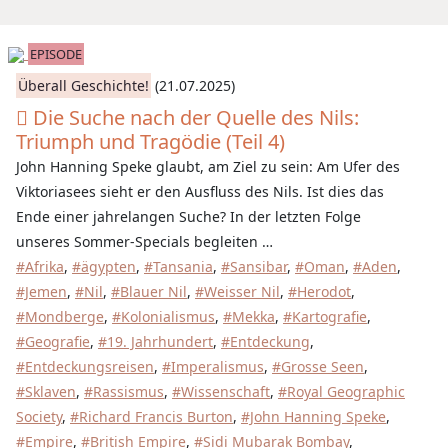
EPISODE
Überall Geschichte!
(21.07.2025)
Die Suche nach der Quelle des Nils:
Triumph und Tragödie (Teil 4)
John Hanning Speke glaubt, am Ziel zu sein: Am Ufer des
Viktoriasees sieht er den Ausfluss des Nils. Ist dies das
Ende einer jahrelangen Suche? In der letzten Folge
unseres Sommer-Specials begleiten …
#Afrika
,
#ägypten
,
#Tansania
,
#Sansibar
,
#Oman
,
#Aden
,
#Jemen
,
#Nil
,
#Blauer Nil
,
#Weisser Nil
,
#Herodot
,
#Mondberge
,
#Kolonialismus
,
#Mekka
,
#Kartografie
,
#Geografie
,
#19. Jahrhundert
,
#Entdeckung
,
#Entdeckungsreisen
,
#Imperalismus
,
#Grosse Seen
,
#Sklaven
,
#Rassismus
,
#Wissenschaft
,
#Royal Geographic
Society
,
#Richard Francis Burton
,
#John Hanning Speke
,
#Empire
,
#British Empire
,
#Sidi Mubarak Bombay
,