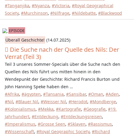
#Tanganjika
,
#Nyanza
,
#Victoria
,
#Royal Geographical
Society
,
#Murchinson
,
#Nilfrage
,
#Nildebatte
,
#Blackwood
EPISODE
Überall Geschichte!
(14.07.2025)
Die Suche nach der Quelle des Nils: Der
Verrat (Teil 3)
Teil 3 unseres Sommer-Specials über die Suche nach den
Quellen des Nils führt uns mitten hinein in den
Wendepunkt der Geschichte: Richard Francis Burton und
John Hanning Speke haben den …
#Afrika
,
#ägypten
,
#Tansania
,
#Sansibar
,
#Oman
,
#Aden
,
#Nil
,
#Blauer Nil
,
#Weisser Nil
,
#Herodot
,
#Mondberge
,
#Kolonialismus
,
#Mekka
,
#Kartografie
,
#Geografie
,
#19.
Jahrhundert
,
#Entdeckung
,
#Entdeckungsreisen
,
#Imperalismus
,
#Grosse Seen
,
#Sklaven
,
#Rassismus
,
#Wissenschaft
,
#Royal Geographic Society
,
#Richard