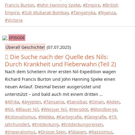
Francis Burton
,
#John Hanning Speke
,
#Empire
,
#British
Empire
,
#Sidi Mubarak Bombay
,
#Tanganjika
,
#Nyanza
,
#Victoria
EPISODE
Überall Geschichte!
(07.07.2025)
Die Suche nach der Quelle des Nils:
Durch Krankheit und Fieberwahn (Teil 2)
Nach dem Scheitern ihrer ersten Nil-Expedition wagen
Richard Francis Burton und John Hanning Speke einen
neuen Anlauf. Diesmal besser ausgerüstet und
unterstützt – und bald auch mit einem dritten …
#Afrika
,
#ägypten
,
#Tansania
,
#Sansibar
,
#Oman
,
#Aden
,
#Nil
,
#Blauer Nil
,
#Weisser Nil
,
#Herodot
,
#Mondberge
,
#Kolonialismus
,
#Mekka
,
#Kartografie
,
#Geografie
,
#19.
Jahrhundert
,
#Entdeckung
,
#Entdeckungsreisen
,
#Imperalismus
,
#Grosse Seen
,
#Sklaven
,
#Rassismus
,