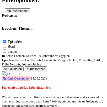
Filteroptionen:
ein-/ausblenden
Podcasts:
Epochen, Themen:
Episoden
Boni
Trailer
Beliebte Themen:
Science
,
20. Jahrhundert
,
ägypten
Epochen:
Neuere Und Neueste Geschichte
,
Zeitgeschichte
,
Mittelalter
,
Antike
,
Frühe Neuzeit
,
Frühgeschichte
Aktualisieren
Zurücksetzen
EPISODE
Flurfunk Geschichte
(18.06.2026)
Ptolemaios und das Erbe Alexanders
Wie wird man eigentlich König eines Reiches, mit dem man weder verwandt ist
noch ursprünglich etwas zu tun hatte? Solveig nimmt uns mit zu Ptolemaios I.,
einem von Alexanders Feldherren, der nach …