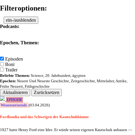
Filteroptionen:
ein-/ausblenden
Podcasts:
Epochen, Themen:
Episoden
Boni
Trailer
Beliebte Themen:
Science
,
20. Jahrhundert
,
ägypten
Epochen:
Neuere Und Neueste Geschichte
,
Zeitgeschichte
,
Mittelalter
,
Antike
,
Frühe Neuzeit
,
Frühgeschichte
Aktualisieren
Zurücksetzen
EPISODE
Wissensreisende
(03.04.2026)
Fordlandia und das Schweigen der Kautschukbäume
1927 hatte Henry Ford eine Idee. Er würde seinen eigenen Kautschuk anbauen —