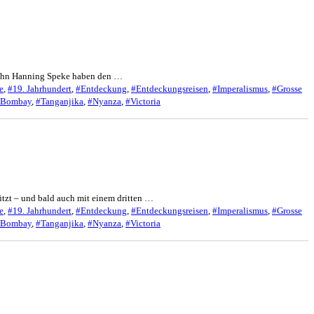
 John Hanning Speke haben den …
e
,
#19. Jahrhundert
,
#Entdeckung
,
#Entdeckungsreisen
,
#Imperalismus
,
#Grosse
 Bombay
,
#Tanganjika
,
#Nyanza
,
#Victoria
tzt – und bald auch mit einem dritten …
e
,
#19. Jahrhundert
,
#Entdeckung
,
#Entdeckungsreisen
,
#Imperalismus
,
#Grosse
 Bombay
,
#Tanganjika
,
#Nyanza
,
#Victoria