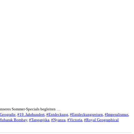
ge unseres Sommer-Specials begleiten …
Geografie
,
#19. Jahrhundert
,
#Entdeckung
,
#Entdeckungsreisen
,
#Imperalismus
,
 Mubarak Bombay
,
#Tanganjika
,
#Nyanza
,
#Victoria
,
#Royal Geographical