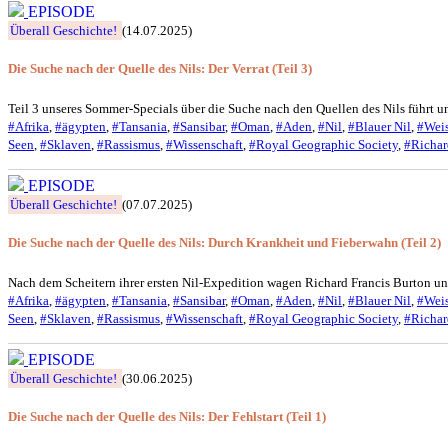
EPISODE
Überall Geschichte!
(14.07.2025)
Die Suche nach der Quelle des Nils: Der Verrat (Teil 3)
Teil 3 unseres Sommer-Specials über die Suche nach den Quellen des Nils führt
#Afrika
,
#ägypten
,
#Tansania
,
#Sansibar
,
#Oman
,
#Aden
,
#Nil
,
#Blauer Nil
,
#Weis
Seen
,
#Sklaven
,
#Rassismus
,
#Wissenschaft
,
#Royal Geographic Society
,
#Richar
EPISODE
Überall Geschichte!
(07.07.2025)
Die Suche nach der Quelle des Nils: Durch Krankheit und Fieberwahn (Teil 2)
Nach dem Scheitern ihrer ersten Nil-Expedition wagen Richard Francis Burton un
#Afrika
,
#ägypten
,
#Tansania
,
#Sansibar
,
#Oman
,
#Aden
,
#Nil
,
#Blauer Nil
,
#Weis
Seen
,
#Sklaven
,
#Rassismus
,
#Wissenschaft
,
#Royal Geographic Society
,
#Richar
EPISODE
Überall Geschichte!
(30.06.2025)
Die Suche nach der Quelle des Nils: Der Fehlstart (Teil 1)