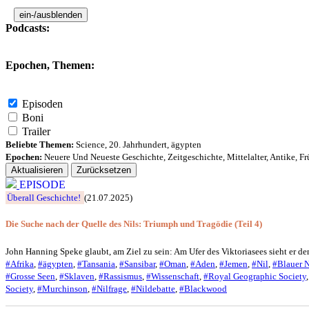
ein-/ausblenden
Podcasts:
Epochen, Themen:
Episoden
Boni
Trailer
Beliebte Themen:
Science
,
20. Jahrhundert
,
ägypten
Epochen:
Neuere Und Neueste Geschichte
,
Zeitgeschichte
,
Mittelalter
,
Antike
,
Fr
Aktualisieren
Zurücksetzen
EPISODE
Überall Geschichte!
(21.07.2025)
Die Suche nach der Quelle des Nils: Triumph und Tragödie (Teil 4)
John Hanning Speke glaubt, am Ziel zu sein: Am Ufer des Viktoriasees sieht er de
#Afrika
,
#ägypten
,
#Tansania
,
#Sansibar
,
#Oman
,
#Aden
,
#Jemen
,
#Nil
,
#Blauer N
#Grosse Seen
,
#Sklaven
,
#Rassismus
,
#Wissenschaft
,
#Royal Geographic Society
Society
,
#Murchinson
,
#Nilfrage
,
#Nildebatte
,
#Blackwood