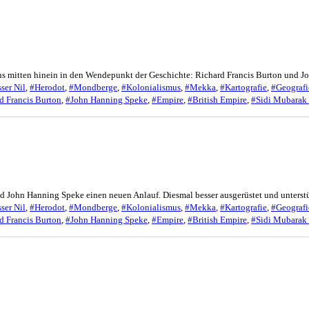
 uns mitten hinein in den Wendepunkt der Geschichte: Richard Francis Burton und
ser Nil
,
#Herodot
,
#Mondberge
,
#Kolonialismus
,
#Mekka
,
#Kartografie
,
#Geografi
d Francis Burton
,
#John Hanning Speke
,
#Empire
,
#British Empire
,
#Sidi Mubarak
d John Hanning Speke einen neuen Anlauf. Diesmal besser ausgerüstet und unterstü
ser Nil
,
#Herodot
,
#Mondberge
,
#Kolonialismus
,
#Mekka
,
#Kartografie
,
#Geografi
d Francis Burton
,
#John Hanning Speke
,
#Empire
,
#British Empire
,
#Sidi Mubarak