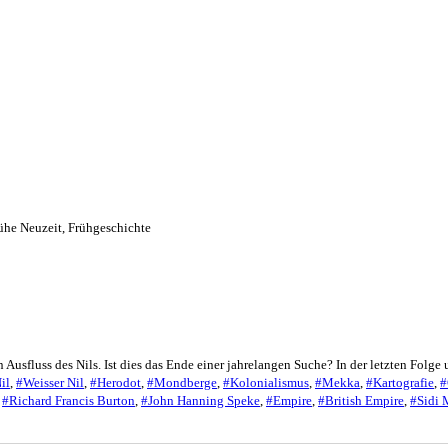
ühe Neuzeit
,
Frühgeschichte
n Ausfluss des Nils. Ist dies das Ende einer jahrelangen Suche? In der letzten Fol
il
,
#Weisser Nil
,
#Herodot
,
#Mondberge
,
#Kolonialismus
,
#Mekka
,
#Kartografie
,
#
,
#Richard Francis Burton
,
#John Hanning Speke
,
#Empire
,
#British Empire
,
#Sidi