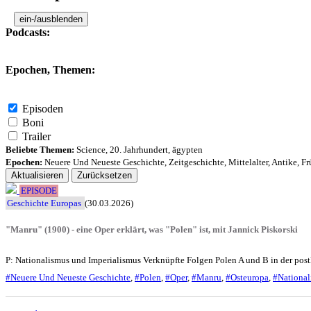
ein-/ausblenden
Podcasts:
Epochen, Themen:
Episoden
Boni
Trailer
Beliebte Themen:
Science
,
20. Jahrhundert
,
ägypten
Epochen:
Neuere Und Neueste Geschichte
,
Zeitgeschichte
,
Mittelalter
,
Antike
,
Fr
Aktualisieren
Zurücksetzen
EPISODE
Geschichte Europas
(30.03.2026)
"Manru" (1900) - eine Oper erklärt, was "Polen" ist, mit Jannick Piskorski
P: Nationalismus und Imperialismus Verknüpfte Folgen Polen A und B in der post
#Neuere Und Neueste Geschichte
,
#Polen
,
#Oper
,
#Manru
,
#Osteuropa
,
#National