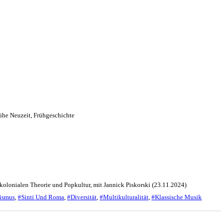
ühe Neuzeit
,
Frühgeschichte
kolonialen Theorie und Popkultur, mit Jannick Piskorski (23.11.2024)
ismus
,
#Sinti Und Roma
,
#Diversität
,
#Multikulturalität
,
#Klassische Musik