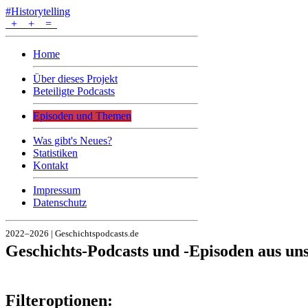
#Historytelling
+
+
=
Home
Über dieses Projekt
Beteiligte Podcasts
Episoden und Themen
Was gibt's Neues?
Statistiken
Kontakt
Impressum
Datenschutz
2022–2026 | Geschichtspodcasts.de
Geschichts-Podcasts und -Episoden aus u
Filteroptionen: