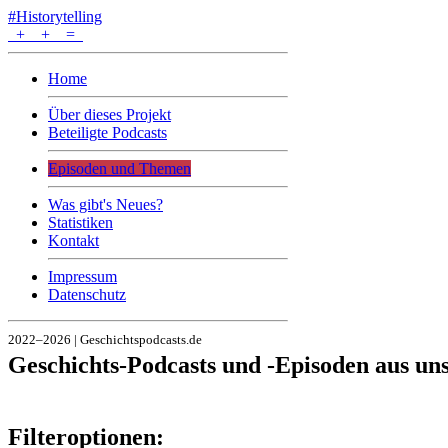
#Historytelling
+
+
=
Home
Über dieses Projekt
Beteiligte Podcasts
Episoden und Themen
Was gibt's Neues?
Statistiken
Kontakt
Impressum
Datenschutz
2022–2026 | Geschichtspodcasts.de
Geschichts-Podcasts und -Episoden aus u
Filteroptionen: