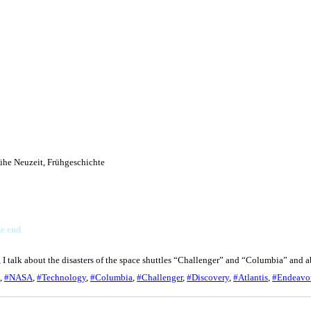
ühe Neuzeit
,
Frühgeschichte
he end
m, I talk about the disasters of the space shuttles “Challenger” and “Columbia” and 
,
#NASA
,
#Technology
,
#Columbia
,
#Challenger
,
#Discovery
,
#Atlantis
,
#Endeavo