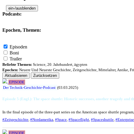
ein-/ausblenden
Podcasts:
Epochen, Themen:
Episoden
Boni
Trailer
Beliebte Themen:
Science
,
20. Jahrhundert
,
ägypten
Epochen:
Neuere Und Neueste Geschichte
,
Zeitgeschichte
,
Mittelalter
,
Antike
,
Fr
Aktualisieren
Zurücksetzen
EPISODE
Der Technik-Geschichte-Podcast
(03.03.2025)
Episode 5 (Engl.): The space shuttle: Historic successes, another tragedy and t
In the final episode of the three-part series on the American space shuttle progra
#Zeitgeschichte
,
#Nordamerika
,
#Space
,
#Spaceflight
,
#Spaceshuttle
,
#Enterprise
EPISODE