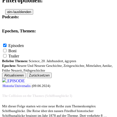
Filteroptionen:
ein-/ausblenden
Podcasts:
Epochen, Themen:
Episoden
Boni
Trailer
Beliebte Themen:
Science
,
20. Jahrhundert
,
ägypten
Epochen:
Neuere Und Neueste Geschichte
,
Zeitgeschichte
,
Mittelalter
,
Antike
,
Frühe Neuzeit
,
Frühgeschichte
Aktualisieren
Zurücksetzen
EPISODE
Historia Universalis
(09.06.2024)
The Collision on the Thames (Schiffsunglücke I)
Mit dieser Folge starten wir eine neue Reihe zum Themenkomplex
Schiffsunglücke. Die Reise über den nassen Friedhof historischer
Schiffsunglücke beginnt im Jahr 1878 auf der Themse. Dort verkehrte 8 …