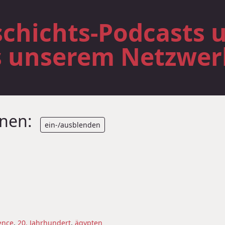
chichts-Podcasts 
s unserem Netzwer
onen:
ein-/ausblenden
ence
,
20. Jahrhundert
,
ägypten