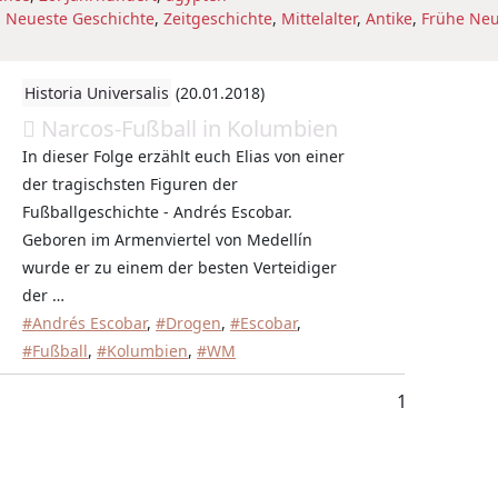
 Neueste Geschichte
,
Zeitgeschichte
,
Mittelalter
,
Antike
,
Frühe Neu
Historia Universalis
(20.01.2018)
Narcos-Fußball in Kolumbien
In dieser Folge erzählt euch Elias von einer
der tragischsten Figuren der
Fußballgeschichte - Andrés Escobar.
Geboren im Armenviertel von Medellín
wurde er zu einem der besten Verteidiger
der …
#Andrés Escobar
,
#Drogen
,
#Escobar
,
#Fußball
,
#Kolumbien
,
#WM
1