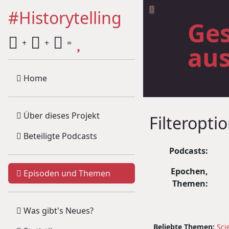
#Historytelling
Ges
+
+
=
au
Home
Über dieses Projekt
Filteropti
Beteiligte Podcasts
Podcasts:
Epochen,
Episoden und Themen
Themen:
Was gibt's Neues?
Beliebte Themen:
Sci