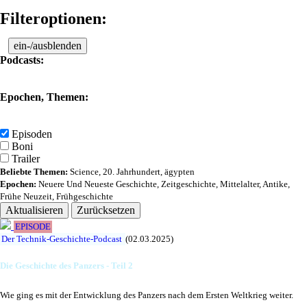
Filteroptionen:
ein-/ausblenden
Podcasts:
Epochen, Themen:
Episoden
Boni
Trailer
Beliebte Themen:
Science
,
20. Jahrhundert
,
ägypten
Epochen:
Neuere Und Neueste Geschichte
,
Zeitgeschichte
,
Mittelalter
,
Antike
,
Frühe Neuzeit
,
Frühgeschichte
Aktualisieren
Zurücksetzen
EPISODE
Der Technik-Geschichte-Podcast
(02.03.2025)
Die Geschichte des Panzers - Teil 2
Wie ging es mit der Entwicklung des Panzers nach dem Ersten Weltkrieg weiter.