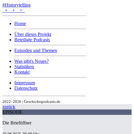
#Historytelling
+
+
=
Home
Über dieses Projekt
Beteiligte Podcasts
Episoden und Themen
Was gibt's Neues?
Statistiken
Kontakt
Impressum
Datenschutz
2022–2026 | Geschichtspodcasts.de
zurück
EPISODE
Die Brieföffner
20.08.2025, 06:00 Uhr