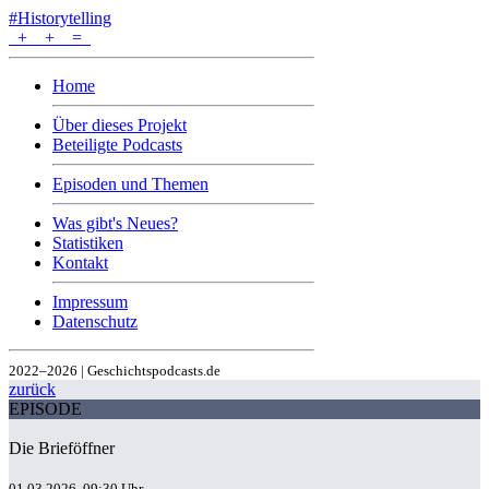
#Historytelling
+
+
=
Home
Über dieses Projekt
Beteiligte Podcasts
Episoden und Themen
Was gibt's Neues?
Statistiken
Kontakt
Impressum
Datenschutz
2022–2026 | Geschichtspodcasts.de
zurück
EPISODE
Die Brieföffner
01.03.2026, 09:30 Uhr