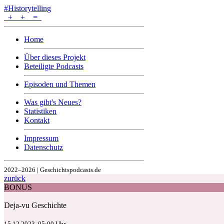
#Historytelling
+
+
=
Home
Über dieses Projekt
Beteiligte Podcasts
Episoden und Themen
Was gibt's Neues?
Statistiken
Kontakt
Impressum
Datenschutz
2022–2026 | Geschichtspodcasts.de
zurück
BONUS
Deja-vu Geschichte
15.12.2023, 05:00 Uhr