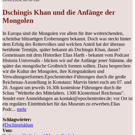
Dschingis Khan und die Anfänge der
Mongolen
In Europa sind die Mongolen vor allem für ihre weitreichenden,
scheinbar blitzartigen Eroberungen bekannt. Doch was steckt hinter
dem Erfolg des Reitervolkes und welchen Anteil hat der überaus
berühmte Temüjin, später bekannt als Dschingis Khan, daran?
Gemeinsam mit dem Historiker Elias Harth - bekannt vom Podcast
Historia Universalis - blicken wir auf die Anfänge jener Stämme, die
später das mongolische Großreich formen sollten. Dazu besprechen
wir die Kultur der Mongolen, ihre Kriegstaktiken und
Verwaltungsreformen.Epochentrotter-Führungen durch die große
Reichenau-Ausstellung in Konstanz: Marvin bietet euch am 07. und
20. August um jeweils 16.30h kostenlose Führungen durch die
Schau "Welterbe des Mittelalters. 1300 Klosterinsel Reichenau".
Sendet eure Anmeldungen an kontakt@epochentrotter.de; vor Ort ist
ein reguläres Eintrittsticket für das Museum zu erwerben.Elias
Podc...
mehr
Schlagwörter:
#Dschingiskhan
Von: