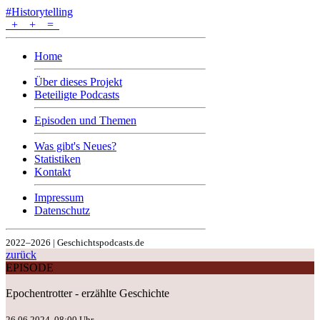
#Historytelling
+
+
=
Home
Über dieses Projekt
Beteiligte Podcasts
Episoden und Themen
Was gibt's Neues?
Statistiken
Kontakt
Impressum
Datenschutz
2022–2026 | Geschichtspodcasts.de
zurück
EPISODE
Epochentrotter - erzählte Geschichte
26.06.2024, 08:00 Uhr