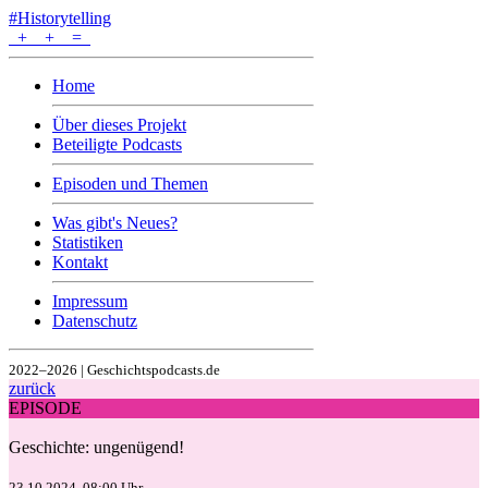
#Historytelling
+
+
=
Home
Über dieses Projekt
Beteiligte Podcasts
Episoden und Themen
Was gibt's Neues?
Statistiken
Kontakt
Impressum
Datenschutz
2022–2026 | Geschichtspodcasts.de
zurück
EPISODE
Geschichte: ungenügend!
23.10.2024, 08:00 Uhr