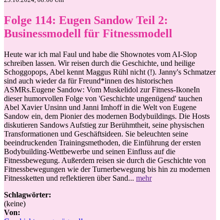
Folge 114: Eugen Sandow Teil 2:
Businessmodell für Fitnessmodell
Heute war ich mal Faul und habe die Shownotes vom AI-Slop
schreiben lassen. Wir reisen durch die Geschichte, und heilige
Schoggopops, Abel kennt Maggus Rühl nicht (!). Janny's Schmatzer
sind auch wieder da für Freund*innen des historischen
ASMRs.Eugene Sandow: Vom Muskelidol zur Fitness-IkoneIn
dieser humorvollen Folge von 'Geschichte ungenügend' tauchen
Abel Xavier Unsinn und Janni Imhoff in die Welt von Eugene
Sandow ein, dem Pionier des modernen Bodybuildings. Die Hosts
diskutieren Sandows Aufstieg zur Berühmtheit, seine physischen
Transformationen und Geschäftsideen. Sie beleuchten seine
beeindruckenden Trainingsmethoden, die Einführung der ersten
Bodybuilding-Wettbewerbe und seinen Einfluss auf die
Fitnessbewegung. Außerdem reisen sie durch die Geschichte von
Fitnessbewegungen wie der Turnerbewegung bis hin zu modernen
Fitnessketten und reflektieren über Sand...
mehr
Schlagwörter:
(keine)
Von: