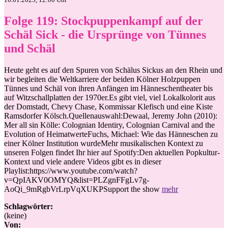
Folge 119: Stockpuppenkampf auf der
Schäl Sick - die Ursprünge von Tünnes
und Schäl
Heute geht es auf den Spuren von Schälus Sickus an den Rhein und
wir begleiten die Weltkarriere der beiden Kölner Holzpuppen
Tünnes und Schäl von ihren Anfängen im Hänneschentheater bis
auf Witzschallplatten der 1970er.Es gibt viel, viel Lokalkolorit aus
der Domstadt, Chevy Chase, Kommissar Klefisch und eine Kiste
Ramsdorfer Kölsch.Quellenauswahl:Dewaal, Jeremy John (2010):
Mer all sin Kölle: Colognian Identiry, Colognian Carnival and the
Evolution of HeimatwerteFuchs, Michael: Wie das Hänneschen zu
einer Kölner Institution wurdeMehr musikalischen Kontext zu
unseren Folgen findet Ihr hier auf Spotify:Den aktuellen Popkultur-
Kontext und viele andere Videos gibt es in dieser
Playlist:https://www.youtube.com/watch?
v=QpIAKV0OMYQ&list=PLZgnFFgLv7g-
AoQi_9mRgbVrLrpVqXUKPSupport the show
mehr
Schlagwörter:
(keine)
Von: