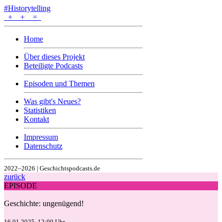
#Historytelling
+
+
=
Home
Über dieses Projekt
Beteiligte Podcasts
Episoden und Themen
Was gibt's Neues?
Statistiken
Kontakt
Impressum
Datenschutz
2022–2026 | Geschichtspodcasts.de
zurück
EPISODE
Geschichte: ungenügend!
16.01.2025, 12:00 Uhr