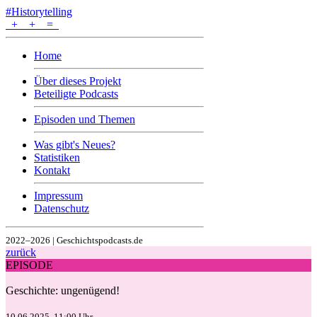
#Historytelling
+
+
=
Home
Über dieses Projekt
Beteiligte Podcasts
Episoden und Themen
Was gibt's Neues?
Statistiken
Kontakt
Impressum
Datenschutz
2022–2026 | Geschichtspodcasts.de
zurück
EPISODE
Geschichte: ungenügend!
10.06.2025, 11:00 Uhr