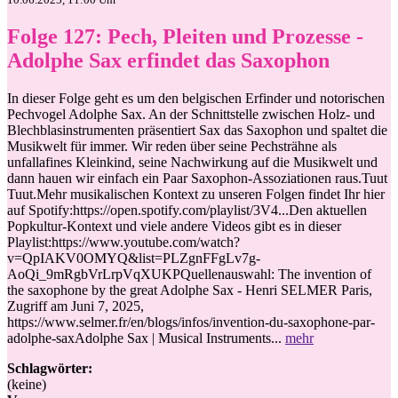
Folge 127: Pech, Pleiten und Prozesse -
Adolphe Sax erfindet das Saxophon
In dieser Folge geht es um den belgischen Erfinder und notorischen
Pechvogel Adolphe Sax. An der Schnittstelle zwischen Holz- und
Blechblasinstrumenten präsentiert Sax das Saxophon und spaltet die
Musikwelt für immer. Wir reden über seine Pechsträhne als
unfallafines Kleinkind, seine Nachwirkung auf die Musikwelt und
dann hauen wir einfach ein Paar Saxophon-Assoziationen raus.Tuut
Tuut.Mehr musikalischen Kontext zu unseren Folgen findet Ihr hier
auf Spotify:https://open.spotify.com/playlist/3V4...Den aktuellen
Popkultur-Kontext und viele andere Videos gibt es in dieser
Playlist:https://www.youtube.com/watch?
v=QpIAKV0OMYQ&list=PLZgnFFgLv7g-
AoQi_9mRgbVrLrpVqXUKPQuellenauswahl: The invention of
the saxophone by the great Adolphe Sax - Henri SELMER Paris,
Zugriff am Juni 7, 2025,
https://www.selmer.fr/en/blogs/infos/invention-du-saxophone-par-
adolphe-saxAdolphe Sax | Musical Instruments...
mehr
Schlagwörter:
(keine)