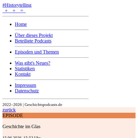
#Historytelling
+
+
=
Home
Über dieses Projekt
Beteiligte Podcasts
Episoden und Themen
Was gibt's Neues?
Statistiken
Kontakt
Impressum
Datenschutz
2022–2026 | Geschichtspodcasts.de
zurück
EPISODE
Geschichte im Glas
15.06.2026, 15:53 Uhr