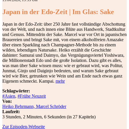
Japan in der Edo-Zeit | Im Glas: Sake
Japan in der Edo-Zeit: über 250 Jahre fast vollständige Abschottung
von der Welt, und nach innen eine Blüte aus Handwerk, Stadtkultur
und Genuss. Mittendrin der Sake. Marcel war vor Ort in japanischen
Brauereien und bringt Sake mit, von einem alkoholfreien Amazake
über einen Sparkling nach Champagner-Methode bis zu einem
wilden, lebendigen Natursake. Heiko erzählt die Geschichte
dahinter: Samurai und Daimyo, das Vergnügungsviertel Yoshiwara,
die Millionenstadt Edo und die große Isolation. Dazu gibt es alles,
was man über Sake wissen muss: wie er gebraut wird, was Politur,
Junmai, Ginjo und Daiginjo bedeuten, und warum Sake gebraut
wird wie Bier, getrunken wie Wein und am Ende nach etwas ganz
Eigenem schmeckt. Kampai.
mehr
Schlagwörter:
#Asien
,
#Frühe Neuzeit
Von:
Heiko Behrmann, Marcel Schröder
Laufzeit:
3 Stunden, 2 Minuten, 6 Sekunden (in 27 Kapiteln)
Zur Episoden-Webseite